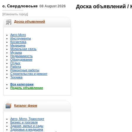
с. Свердловське
Доска объявлений
/ 
08 August 2026
[Изменить город]
Доска объявлений
Авто Мото
Инструменты
Косметика
Медицина
Мобильная связь
Музыка
Недвижимость
Оборудование
Отдых
Работа
Ремонтные работы
Строительство и ремонт
Техника
Все категории
Подать объявление
Каталог фирм
Авто, Мото, Транспорт
Бизнес и торговля
Здания, жилье и сады
Здоровье и медицина