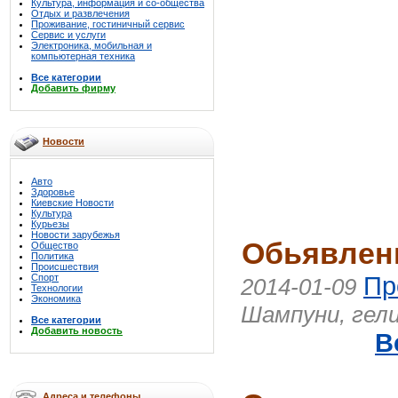
Культура, информация и со-общества
Отдых и развлечения
Проживание, гостиничный сервис
Сервис и услуги
Электроника, мобильная и
компьютерная техника
Все категории
Добавить фирму
Новости
Авто
Здоровье
Киевские Новости
Культура
Курьезы
Новости зарубежья
Обьявлени
Общество
Политика
Происшествия
Спорт
Пр
2014-01-09
Технологии
Экономика
Шампуни, гели
Все категории
Добавить новость
В
Адреса и телефоны