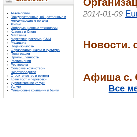
Организац
Eu
2014-01-09
Автомобили
Государственные, общественные и
международные органы
Жилье
Информационные технологии
Красота и Спорт
Магазины
Маркетинг, реклама, СМИ
Новости. 
Медицина
Недвижимость
Образование, наука и культура
Полиграфия
Промышленность
Развлечения
Рестораны
Сельское хозяйство и
животноводство
Афиша с.
Строительство и ремонт
Транспорт и перевозки
Туристические услуги
Все м
Услуги
Финансовые компании и банки