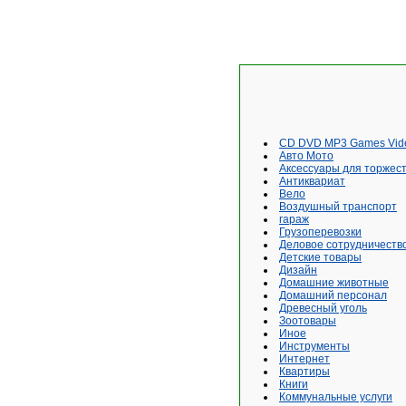
CD DVD MP3 Games Vid
Авто Мото
Аксессуары для торжес
Антиквариат
Вело
Воздушный транспорт
гараж
Грузоперевозки
Деловое сотрудничеств
Детские товары
Дизайн
Домашние животные
Домашний персонал
Древесный уголь
Зоотовары
Иное
Инструменты
Интернет
Квартиры
Книги
Коммунальные услуги