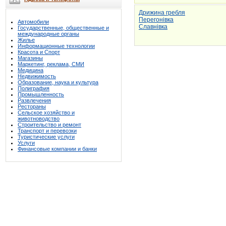
Дрижина гребля
Перегонівка
Автомобили
Славнівка
Государственные, общественные и
международные органы
Жилье
Информационные технологии
Красота и Спорт
Магазины
Маркетинг, реклама, СМИ
Медицина
Недвижимость
Образование, наука и культура
Полиграфия
Промышленность
Развлечения
Рестораны
Сельское хозяйство и
животноводство
Строительство и ремонт
Транспорт и перевозки
Туристические услуги
Услуги
Финансовые компании и банки