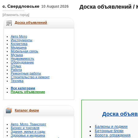
с. Свердловське
Доска объявлений
/ 
10 August 2026
[Изменить город]
Доска объявлений
Авто Мото
Инструменты
Косметика
Медицина
Мобильная связь
Музыка
Недвижимость
Оборудование
Отдых
Работа
Ремонтные работы
Строительство и ремонт
Техника
Все категории
Подать объявление
Каталог фирм
Доска объяв
Авто, Мото, Транспорт
Балконы и лоджии
Бизнес и торговля
Бетонные блоки
Здания, жилье и сады
Ворота, ограждения
Здоровье и медицина