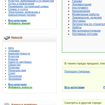
Культура, информация и со-общества
Гаражи
Отдых и развлечения
Документация
Проживание, гостиничный сервис
Инструмент
Сервис и услуги
Канализация
Электроника, мобильная и
Кровельные работы
компьютерная техника
Лакокрасочн. изделия
Все категории
Лестницы
Добавить фирму
Литература по строител
Лифты
Металлоконструкции
Натяжные потолки
Новости
Авто
Здоровье
Киевские Новости
Культура
Курьезы
Новости зарубежья
В твоем городе продают, по
Общество
Политика
Происшествия
Порошок стиральн.
Спорт
Технологии
Экономика
Все категории
Добавить новость
Все категории
Смотреть в другом городе
Адреса и телефоны