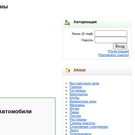
оны
Авторизация
Логин (E-mail):
Пароль:
[Регистрация]
[Напомнить пароль]
Афиша
Выставочные залы
Галереи
Гостиницы
Кинотеатры
Клубы
Концертные залы
Магазины
Музеи
Автомобили
Парки
Прочее
Рестораны
Салоны красоты
Спортивные сооружения
Театр
Телепередачи