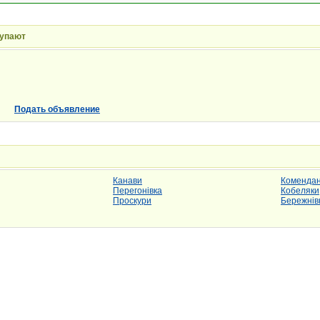
купают
Подать объявление
Канави
Комендан
Перегонівка
Кобеляки
Проскури
Бережнів