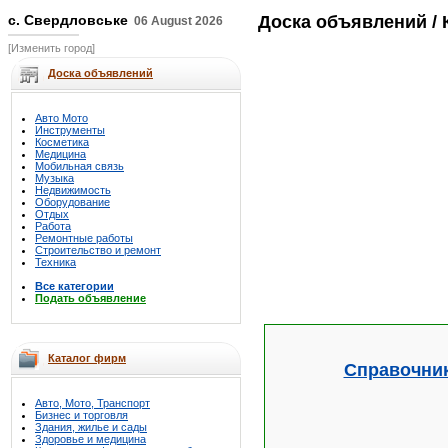
с. Свердловське
Доска объявлений
/ 
06 August 2026
[Изменить город]
Доска объявлений
Авто Мото
Инструменты
Косметика
Медицина
Мобильная связь
Музыка
Недвижимость
Оборудование
Отдых
Работа
Ремонтные работы
Строительство и ремонт
Техника
Все категории
Подать объявление
Каталог фирм
Справочник
Авто, Мото, Транспорт
Бизнес и торговля
Здания, жилье и сады
Здоровье и медицина