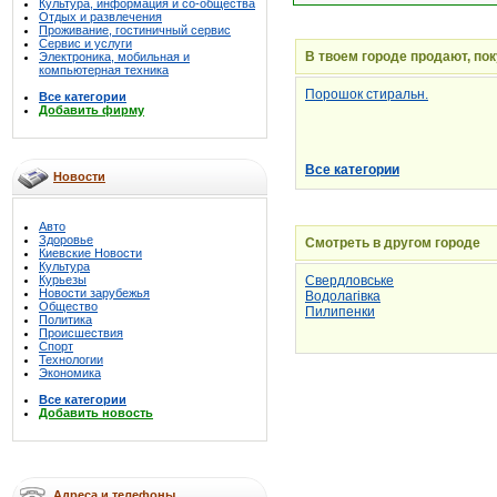
Культура, информация и со-общества
Отдых и развлечения
Проживание, гостиничный сервис
Сервис и услуги
В твоем городе продают, по
Электроника, мобильная и
компьютерная техника
Порошок стиральн.
Все категории
Добавить фирму
Все категории
Новости
Авто
Здоровье
Смотреть в другом городе
Киевские Новости
Культура
Курьезы
Свердловське
Новости зарубежья
Водолагівка
Общество
Пилипенки
Политика
Происшествия
Спорт
Технологии
Экономика
Все категории
Добавить новость
Адреса и телефоны