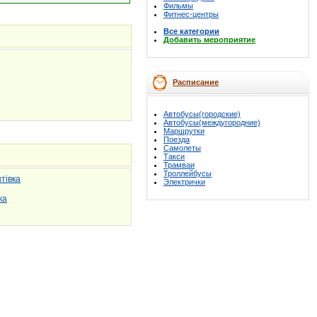
Фильмы
Фитнес-центры
Все категории
Добавить мероприятие
Расписание
Автобусы(городские)
Автобусы(междугородние)
Маршрутки
Поезда
Самолеты
Такси
Трамваи
Троллейбусы
тівка
Электрички
ка